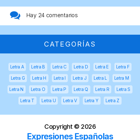
Hay
24 comentarios
CATEGORÍAS
Letra A
Letra B
Letra C
Letra D
Letra E
Letra F
Letra G
Letra H
Letra I
Letra J
Letra L
Letra M
Letra N
Letra O
Letra P
Letra Q
Letra R
Letra S
Letra T
Letra U
Letra V
Letra Y
Letra Z
Copyright ©
2026
Expresiones Españolas