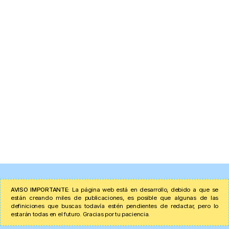
AVISO IMPORTANTE:
La página web está en desarrollo, debido a que se
están creando miles de publicaciones, es posible que algunas de las
definiciones que buscas todavía estén pendientes de redactar, pero lo
estarán todas en el futuro. Gracias por tu paciencia.