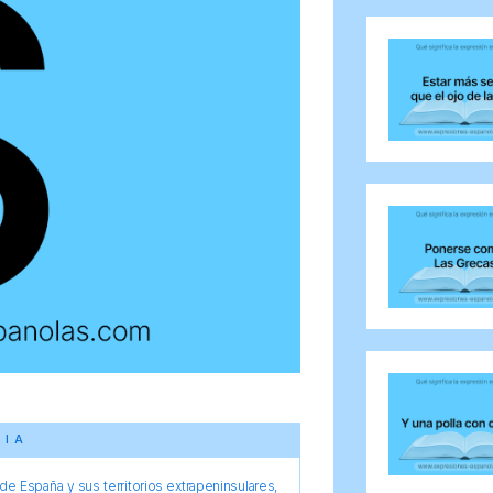
CIA
e España y sus territorios extrapeninsulares,