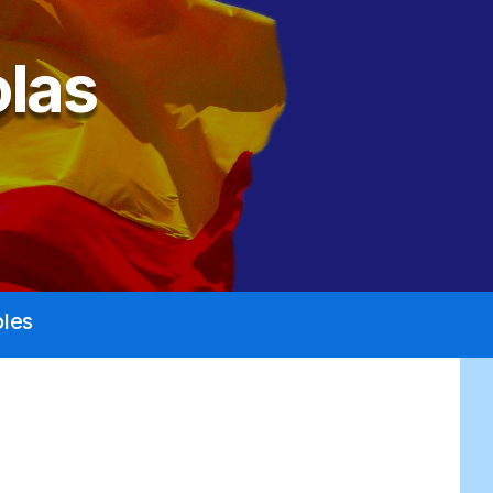
las
les