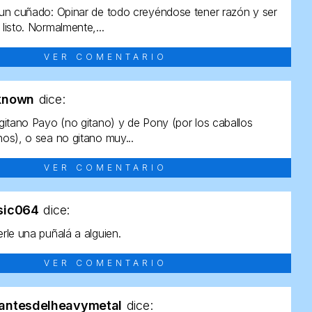
un cuñado: Opinar de todo creyéndose tener razón y ser
listo. Normalmente,...
VER COMENTARIO
known
dice:
gitano Payo (no gitano) y de Pony (por los caballos
os), o sea no gitano muy...
VER COMENTARIO
sic064
dice:
rle una puñalá a alguien.
VER COMENTARIO
antesdelheavymetal
dice: