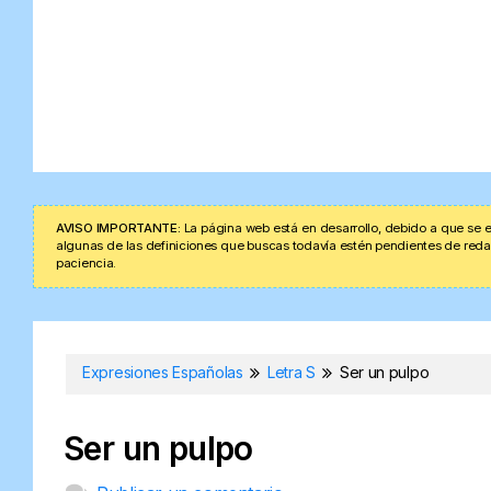
AVISO IMPORTANTE:
La página web está en desarrollo, debido a que se e
algunas de las definiciones que buscas todavía estén pendientes de redacta
paciencia.
Expresiones Españolas
Letra S
Ser un pulpo
Ser un pulpo