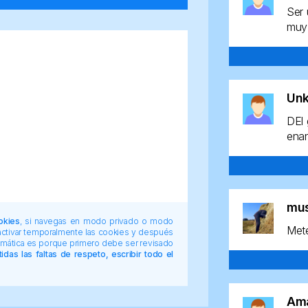
Ser 
muy 
Un
DEl 
enan
mu
okies
, si navegas en modo privado o modo
Mete
 activar temporalmente las cookies y después
tomática es porque primero debe ser revisado
das las faltas de respeto, escribir todo el
Am