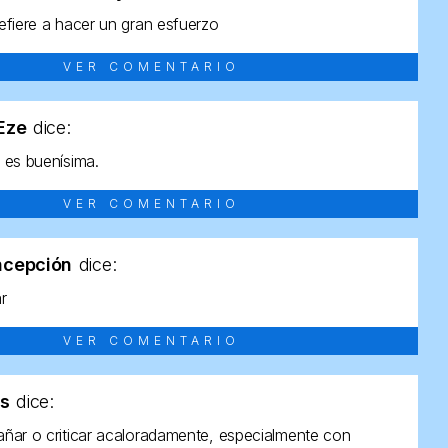
efiere a hacer un gran esfuerzo
VER COMENTARIO
tEze
dice:
 es buenísima.
VER COMENTARIO
ncepción
dice:
ar
VER COMENTARIO
as
dice:
ñar o criticar acaloradamente, especialmente con