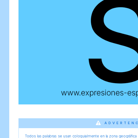
ADVERTEN
Todos las palabras se usan coloquialmente en la zona geográfica d