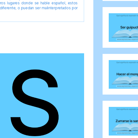
tros lugares donde se hable español, estos
diferente, o puedan ser malinterpretados por