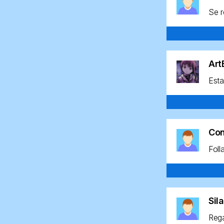
Se r
Ar
Esta
Co
Foll
Sil
Rega