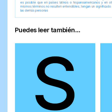
es posible que en países latinos o hispanoamericanos y en o
mismos términos no resulten entendibles, tengan un significado 
las demás personas
Puedes leer también...