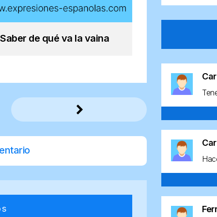
Saber de qué va la vaina
Car
Ten
Car
entario
Hace
os
Fe