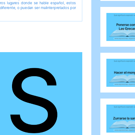
tros lugares donde se hable español, estos
diferente, o puedan ser malinterpretados por