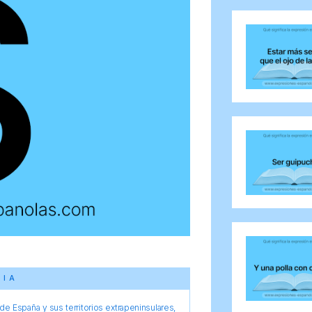
CIA
e España y sus territorios extrapeninsulares,