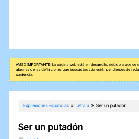
AVISO IMPORTANTE:
La página web está en desarrollo, debido a que se e
algunas de las definiciones que buscas todavía estén pendientes de redacta
paciencia.
Expresiones Españolas
Letra S
Ser un putadón
Ser un putadón