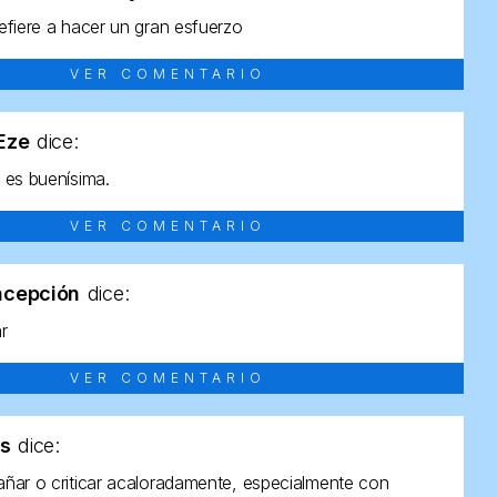
efiere a hacer un gran esfuerzo
VER COMENTARIO
tEze
dice:
 es buenísima.
VER COMENTARIO
ncepción
dice:
ar
VER COMENTARIO
as
dice:
ñar o criticar acaloradamente, especialmente con