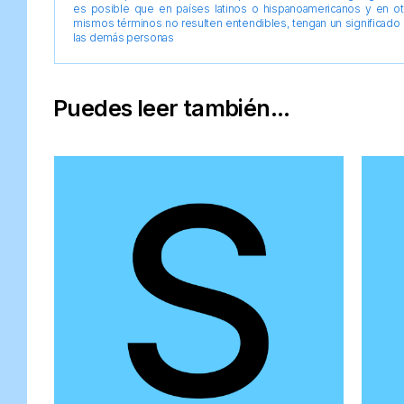
es posible que en países latinos o hispanoamericanos y en o
mismos términos no resulten entendibles, tengan un significado 
las demás personas
Puedes leer también...