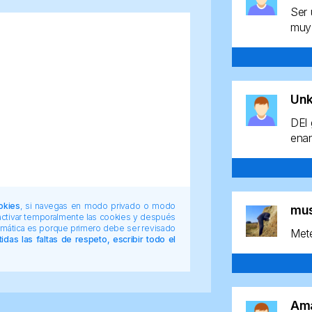
Ser 
muy 
Un
DEl 
enan
okies
, si navegas en modo privado o modo
mu
 activar temporalmente las cookies y después
tomática es porque primero debe ser revisado
Mete
das las faltas de respeto, escribir todo el
Am