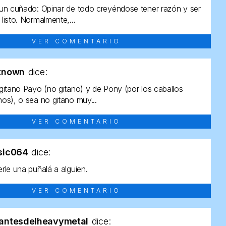
un cuñado: Opinar de todo creyéndose tener razón y ser
listo. Normalmente,...
VER COMENTARIO
known
dice:
gitano Payo (no gitano) y de Pony (por los caballos
os), o sea no gitano muy...
VER COMENTARIO
sic064
dice:
rle una puñalá a alguien.
VER COMENTARIO
antesdelheavymetal
dice: