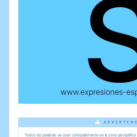
ADVERTEN
Todos las palabras se usan coloquialmente en la zona geográfica d