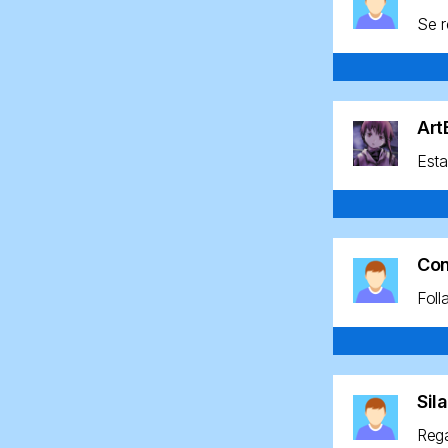
Se r
Ar
Esta
Co
Foll
Sil
Rega