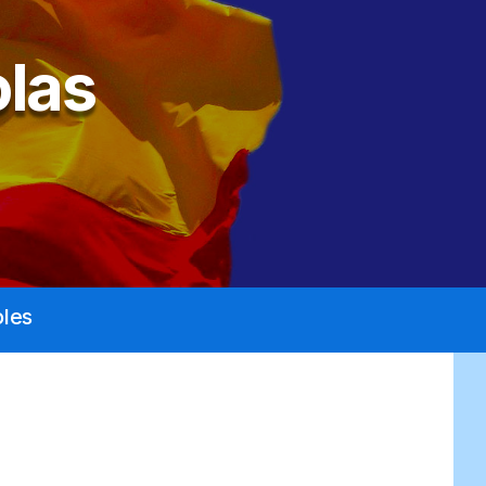
las
les