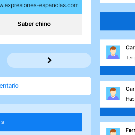
Saber chino
Car
Ten
entario
Car
Hace
os
Fe