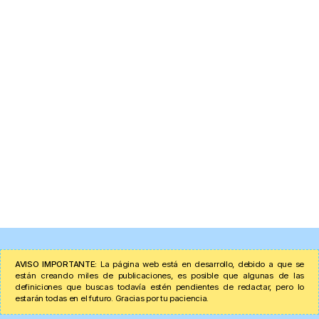
AVISO IMPORTANTE:
La página web está en desarrollo, debido a que se
están creando miles de publicaciones, es posible que algunas de las
definiciones que buscas todavía estén pendientes de redactar, pero lo
estarán todas en el futuro. Gracias por tu paciencia.