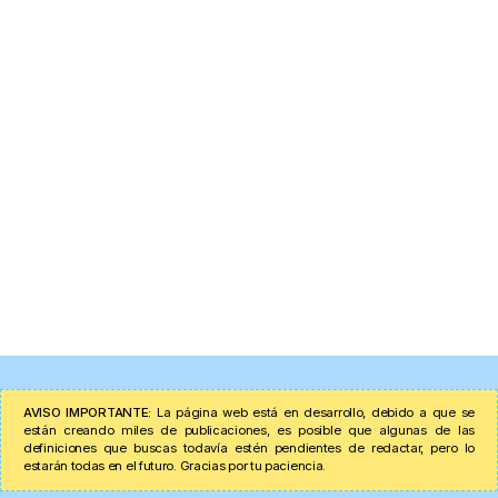
AVISO IMPORTANTE:
La página web está en desarrollo, debido a que se
están creando miles de publicaciones, es posible que algunas de las
definiciones que buscas todavía estén pendientes de redactar, pero lo
estarán todas en el futuro. Gracias por tu paciencia.