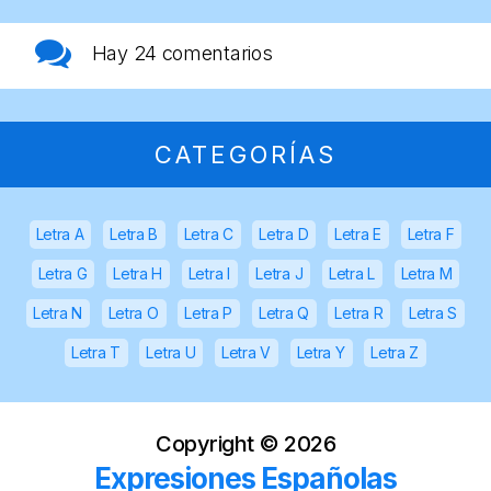
Hay
24 comentarios
CATEGORÍAS
Letra A
Letra B
Letra C
Letra D
Letra E
Letra F
Letra G
Letra H
Letra I
Letra J
Letra L
Letra M
Letra N
Letra O
Letra P
Letra Q
Letra R
Letra S
Letra T
Letra U
Letra V
Letra Y
Letra Z
Copyright ©
2026
Expresiones Españolas