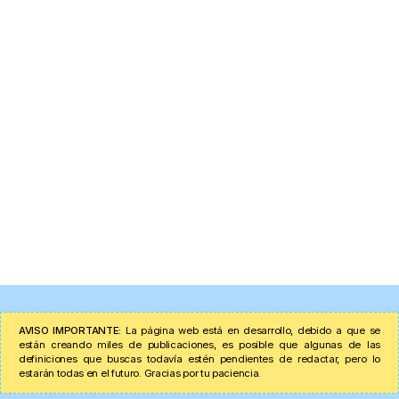
AVISO IMPORTANTE:
La página web está en desarrollo, debido a que se
están creando miles de publicaciones, es posible que algunas de las
definiciones que buscas todavía estén pendientes de redactar, pero lo
estarán todas en el futuro. Gracias por tu paciencia.