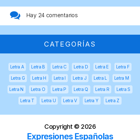
Hay
24 comentarios
CATEGORÍAS
Letra A
Letra B
Letra C
Letra D
Letra E
Letra F
Letra G
Letra H
Letra I
Letra J
Letra L
Letra M
Letra N
Letra O
Letra P
Letra Q
Letra R
Letra S
Letra T
Letra U
Letra V
Letra Y
Letra Z
Copyright ©
2026
Expresiones Españolas