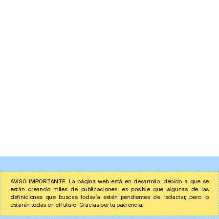
AVISO IMPORTANTE:
La página web está en desarrollo, debido a que se
están creando miles de publicaciones, es posible que algunas de las
definiciones que buscas todavía estén pendientes de redactar, pero lo
estarán todas en el futuro. Gracias por tu paciencia.