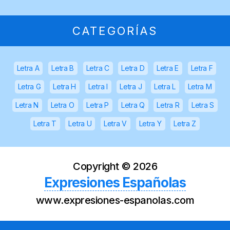
CATEGORÍAS
Letra A
Letra B
Letra C
Letra D
Letra E
Letra F
Letra G
Letra H
Letra I
Letra J
Letra L
Letra M
Letra N
Letra O
Letra P
Letra Q
Letra R
Letra S
Letra T
Letra U
Letra V
Letra Y
Letra Z
Copyright ©
2026
Expresiones Españolas
www.expresiones-espanolas.com