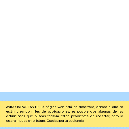
AVISO IMPORTANTE:
La página web está en desarrollo, debido a que se
están creando miles de publicaciones, es posible que algunas de las
definiciones que buscas todavía estén pendientes de redactar, pero lo
estarán todas en el futuro. Gracias por tu paciencia.