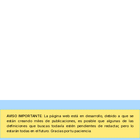
AVISO IMPORTANTE:
La página web está en desarrollo, debido a que se
están creando miles de publicaciones, es posible que algunas de las
definiciones que buscas todavía estén pendientes de redactar, pero lo
estarán todas en el futuro. Gracias por tu paciencia.