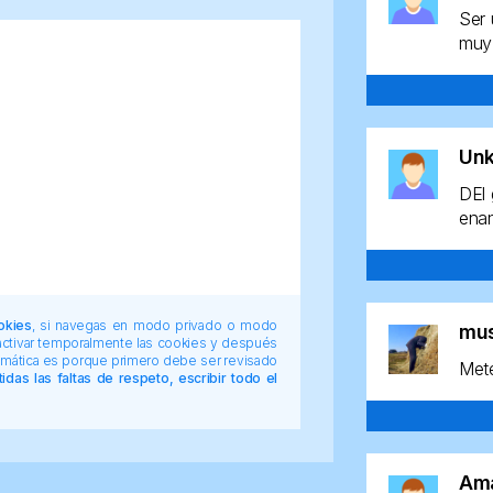
Ser 
muy 
Un
DEl 
enan
okies
, si navegas en modo privado o modo
mu
 activar temporalmente las cookies y después
tomática es porque primero debe ser revisado
Mete
das las faltas de respeto, escribir todo el
Am