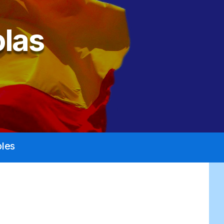
las
les