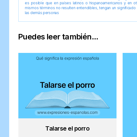
es posible que en países latinos o hispanoamericanos y en o
mismos términos no resulten entendibles, tengan un significado 
las demás personas
Puedes leer también...
Talarse el porro