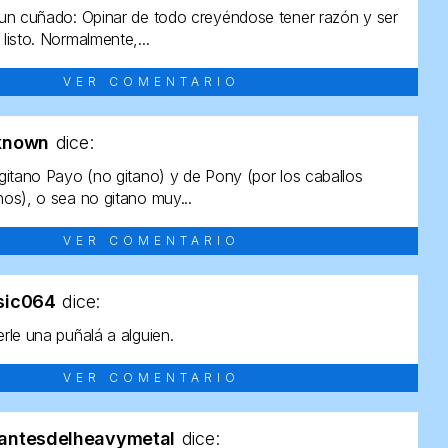
un cuñado: Opinar de todo creyéndose tener razón y ser
listo. Normalmente,...
VER COMENTARIO
known
dice:
gitano Payo (no gitano) y de Pony (por los caballos
os), o sea no gitano muy...
VER COMENTARIO
sic064
dice:
rle una puñalá a alguien.
VER COMENTARIO
antesdelheavymetal
dice: