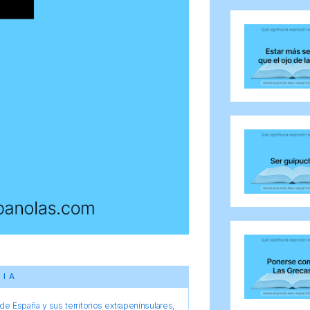
CIA
e España y sus territorios extrapeninsulares,