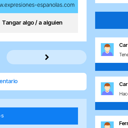
Tangar algo / a alguien
Car
Ten
entario
Car
Hace
os
Fe