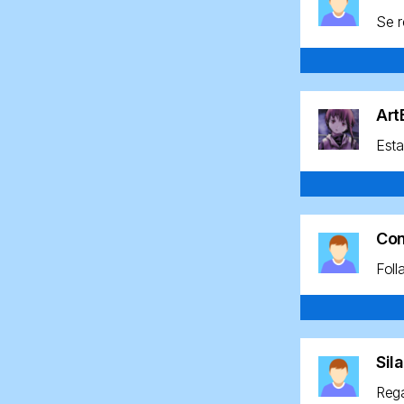
Se r
Ar
Esta
Co
Foll
Sil
Rega