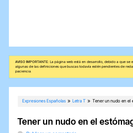
AVISO IMPORTANTE:
La página web está en desarrollo, debido a que se e
algunas de las definiciones que buscas todavía estén pendientes de redacta
paciencia.
Expresiones Españolas
Letra T
Tener un nudo en el
Tener un nudo en el estóma