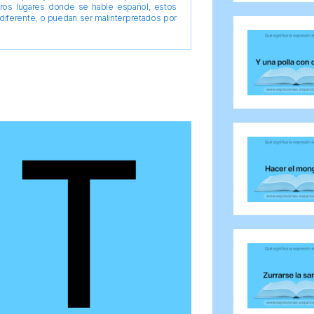
tros lugares donde se hable español, estos
diferente, o puedan ser malinterpretados por