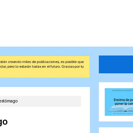
stán creando miles de publicaciones, es posible que
r, pero lo estarán todas en el futuro. Gracias por tu
 estómago
go