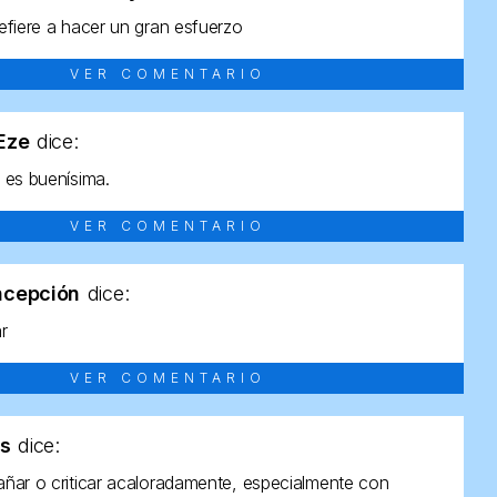
efiere a hacer un gran esfuerzo
VER COMENTARIO
tEze
dice:
 es buenísima.
VER COMENTARIO
ncepción
dice:
ar
VER COMENTARIO
as
dice:
ñar o criticar acaloradamente, especialmente con