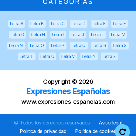
CATEGORÍAS
Letra A
Letra B
Letra C
Letra D
Letra E
Letra F
Letra G
Letra H
Letra I
Letra J
Letra L
Letra M
Letra N
Letra O
Letra P
Letra Q
Letra R
Letra S
Letra T
Letra U
Letra V
Letra Y
Letra Z
Copyright ©
2026
Expresiones Españolas
www.expresiones-espanolas.com
© Todos los derechos reservados
Aviso legal
Política de privacidad
Política de cookies