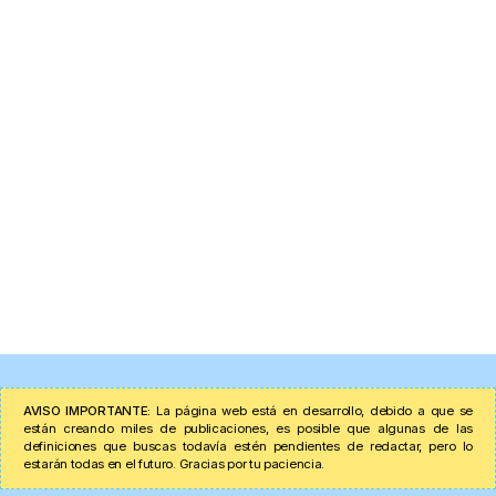
AVISO IMPORTANTE:
La página web está en desarrollo, debido a que se
están creando miles de publicaciones, es posible que algunas de las
definiciones que buscas todavía estén pendientes de redactar, pero lo
estarán todas en el futuro. Gracias por tu paciencia.