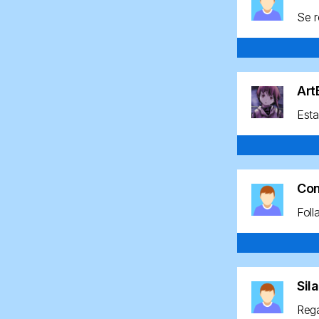
Se r
Ar
Esta
Co
Foll
Sil
Rega