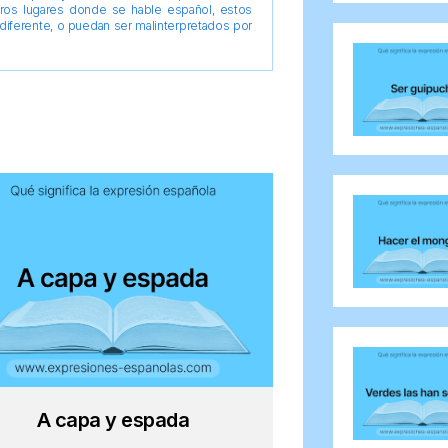
tros lugares donde se hable español, estos
diferente, o puedan ser malinterpretados por
A capa y espada