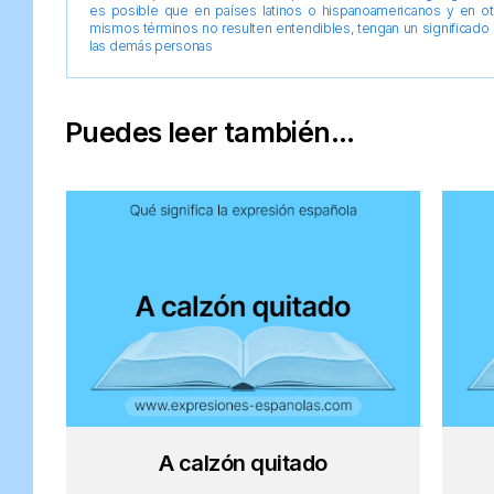
es posible que en países latinos o hispanoamericanos y en o
mismos términos no resulten entendibles, tengan un significado 
las demás personas
Puedes leer también...
A calzón quitado