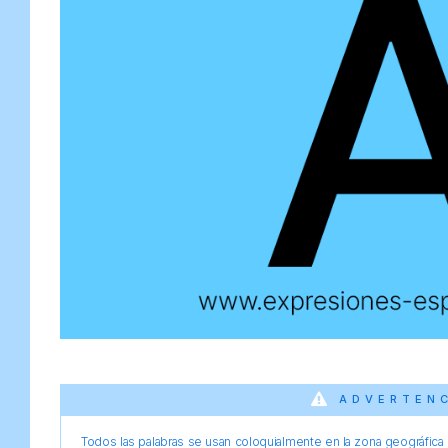
ADVERTEN
Todos las palabras se usan coloquialmente en la zona geográfica d