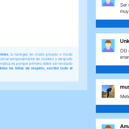
Ser 
muy 
Un
DEl 
okies
, si navegas en modo privado o modo
enan
 activar temporalmente las cookies y después
tomática es porque primero debe ser revisado
das las faltas de respeto, escribir todo el
mu
Mete
Am