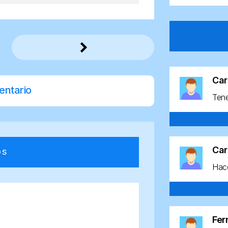
Car
entario
Ten
Car
os
Hace
Fe