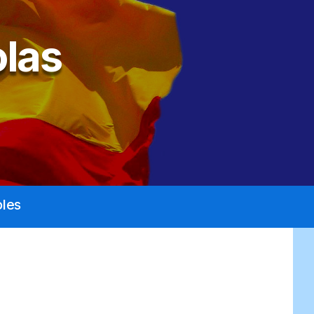
las
les