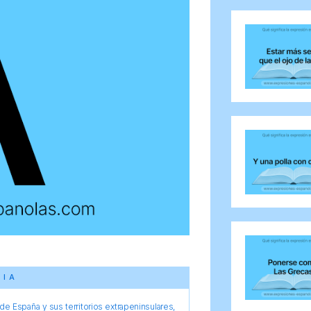
CIA
e España y sus territorios extrapeninsulares,