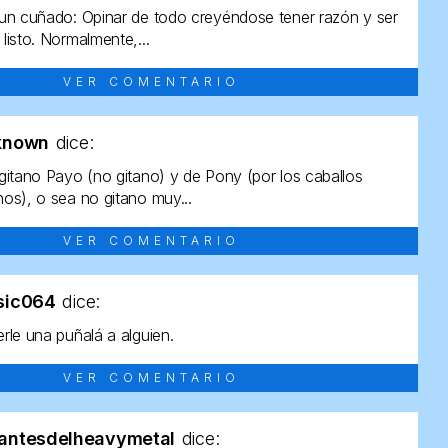
un cuñado: Opinar de todo creyéndose tener razón y ser
listo. Normalmente,...
VER COMENTARIO
known
dice:
gitano Payo (no gitano) y de Pony (por los caballos
os), o sea no gitano muy...
VER COMENTARIO
sic064
dice:
rle una puñalá a alguien.
VER COMENTARIO
antesdelheavymetal
dice: