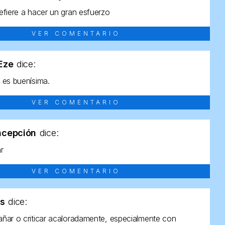
efiere a hacer un gran esfuerzo
VER COMENTARIO
tEze
dice:
 es buenísima.
VER COMENTARIO
ncepción
dice:
ar
VER COMENTARIO
as
dice:
ñar o criticar acaloradamente, especialmente con