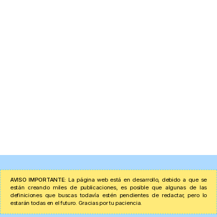
AVISO IMPORTANTE:
La página web está en desarrollo, debido a que se
están creando miles de publicaciones, es posible que algunas de las
definiciones que buscas todavía estén pendientes de redactar, pero lo
estarán todas en el futuro. Gracias por tu paciencia.