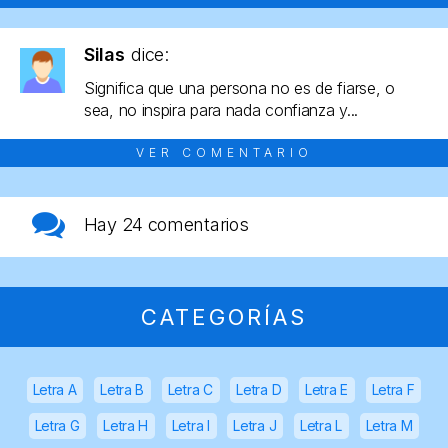
Silas
dice:
Significa que una persona no es de fiarse, o
sea, no inspira para nada confianza y...
VER COMENTARIO
Hay
24 comentarios
CATEGORÍAS
Letra A
Letra B
Letra C
Letra D
Letra E
Letra F
Letra G
Letra H
Letra I
Letra J
Letra L
Letra M