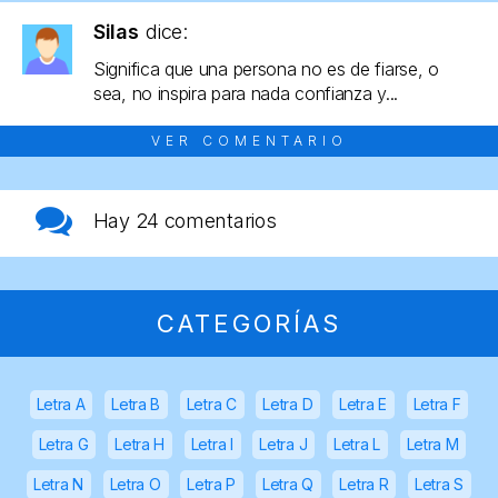
Silas
dice:
Significa que una persona no es de fiarse, o
sea, no inspira para nada confianza y...
VER COMENTARIO
Hay
24 comentarios
CATEGORÍAS
Letra A
Letra B
Letra C
Letra D
Letra E
Letra F
Letra G
Letra H
Letra I
Letra J
Letra L
Letra M
Letra N
Letra O
Letra P
Letra Q
Letra R
Letra S