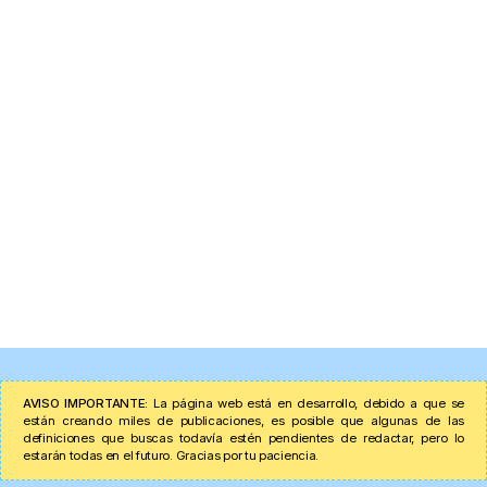
AVISO IMPORTANTE:
La página web está en desarrollo, debido a que se
están creando miles de publicaciones, es posible que algunas de las
definiciones que buscas todavía estén pendientes de redactar, pero lo
estarán todas en el futuro. Gracias por tu paciencia.