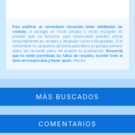
Para publicar un comentario necesitas tener habilitadas las
cookies
, si navegas en modo privado o modo incógnito es
posible que no funcione, para solucionarlo puedes activar
temporalmente las cookies y después volver a bloquearlas. Si tu
comentario no se publica de forma automática es porque primero
debe ser revisado antes de aceptar su publicación.
Recuerda
que no están permitidas las faltas de respeto, escribir todo el
texto en mayúsculas y hacer spam.
Gracias.
MÁS BUSCADOS
COMENTARIOS