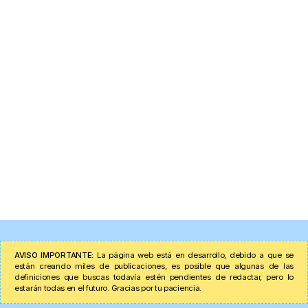
AVISO IMPORTANTE:
La página web está en desarrollo, debido a que se
están creando miles de publicaciones, es posible que algunas de las
definiciones que buscas todavía estén pendientes de redactar, pero lo
estarán todas en el futuro. Gracias por tu paciencia.