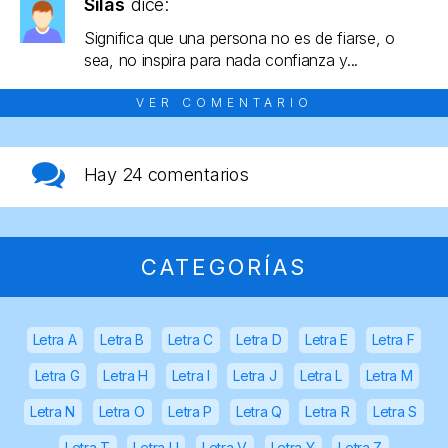
Silas
dice:
Significa que una persona no es de fiarse, o
sea, no inspira para nada confianza y...
VER COMENTARIO
Hay
24 comentarios
CATEGORÍAS
Letra A
Letra B
Letra C
Letra D
Letra E
Letra F
Letra G
Letra H
Letra I
Letra J
Letra L
Letra M
Letra N
Letra O
Letra P
Letra Q
Letra R
Letra S
Letra T
Letra U
Letra V
Letra Y
Letra Z