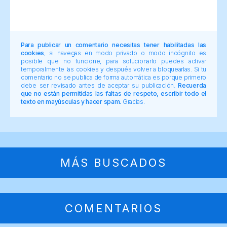
Para publicar un comentario necesitas tener habilitadas las
cookies
, si navegas en modo privado o modo incógnito es
posible que no funcione, para solucionarlo puedes activar
temporalmente las cookies y después volver a bloquearlas. Si tu
comentario no se publica de forma automática es porque primero
debe ser revisado antes de aceptar su publicación.
Recuerda
que no están permitidas las faltas de respeto, escribir todo el
texto en mayúsculas y hacer spam.
Gracias.
MÁS BUSCADOS
COMENTARIOS