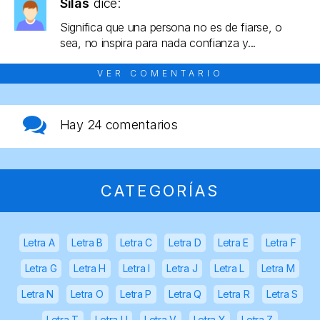
Silas
dice:
Significa que una persona no es de fiarse, o
sea, no inspira para nada confianza y...
VER COMENTARIO
Hay
24 comentarios
CATEGORÍAS
Letra A
Letra B
Letra C
Letra D
Letra E
Letra F
Letra G
Letra H
Letra I
Letra J
Letra L
Letra M
Letra N
Letra O
Letra P
Letra Q
Letra R
Letra S
Letra T
Letra U
Letra V
Letra Y
Letra Z