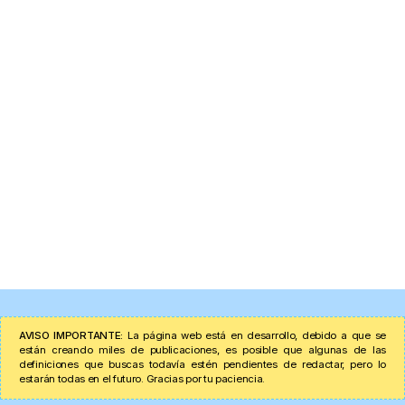
AVISO IMPORTANTE:
La página web está en desarrollo, debido a que se
están creando miles de publicaciones, es posible que algunas de las
definiciones que buscas todavía estén pendientes de redactar, pero lo
estarán todas en el futuro. Gracias por tu paciencia.