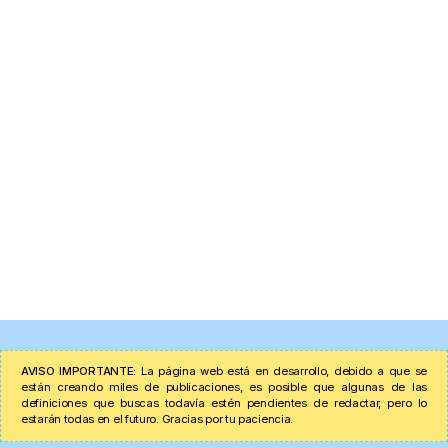
AVISO IMPORTANTE:
La página web está en desarrollo, debido a que se
están creando miles de publicaciones, es posible que algunas de las
definiciones que buscas todavía estén pendientes de redactar, pero lo
estarán todas en el futuro. Gracias por tu paciencia.