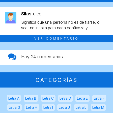
Silas
dice:
Significa que una persona no es de fiarse, o
sea, no inspira para nada confianza y...
VER COMENTARIO
Hay
24 comentarios
CATEGORÍAS
Letra A
Letra B
Letra C
Letra D
Letra E
Letra F
Letra G
Letra H
Letra I
Letra J
Letra L
Letra M