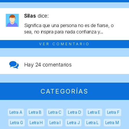
Silas
dice:
Significa que una persona no es de fiarse, o
sea, no inspira para nada confianza y...
VER COMENTARIO
Hay
24 comentarios
CATEGORÍAS
Letra A
Letra B
Letra C
Letra D
Letra E
Letra F
Letra G
Letra H
Letra I
Letra J
Letra L
Letra M