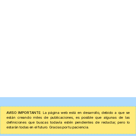
AVISO IMPORTANTE:
La página web está en desarrollo, debido a que se
están creando miles de publicaciones, es posible que algunas de las
definiciones que buscas todavía estén pendientes de redactar, pero lo
estarán todas en el futuro. Gracias por tu paciencia.