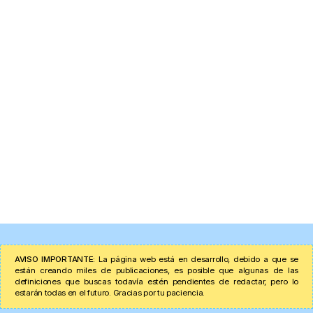
AVISO IMPORTANTE:
La página web está en desarrollo, debido a que se
están creando miles de publicaciones, es posible que algunas de las
definiciones que buscas todavía estén pendientes de redactar, pero lo
estarán todas en el futuro. Gracias por tu paciencia.