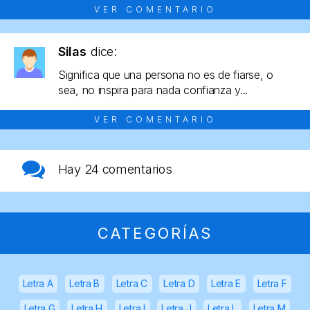
VER COMENTARIO
Silas
dice:
Significa que una persona no es de fiarse, o
sea, no inspira para nada confianza y...
VER COMENTARIO
Hay
24 comentarios
CATEGORÍAS
Letra A
Letra B
Letra C
Letra D
Letra E
Letra F
Letra G
Letra H
Letra I
Letra J
Letra L
Letra M