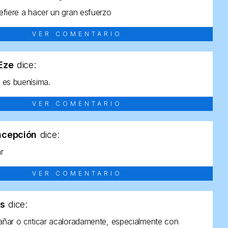
efiere a hacer un gran esfuerzo
VER COMENTARIO
tEze
dice:
 es buenísima.
VER COMENTARIO
ncepción
dice:
ar
VER COMENTARIO
as
dice:
ñar o criticar acaloradamente, especialmente con