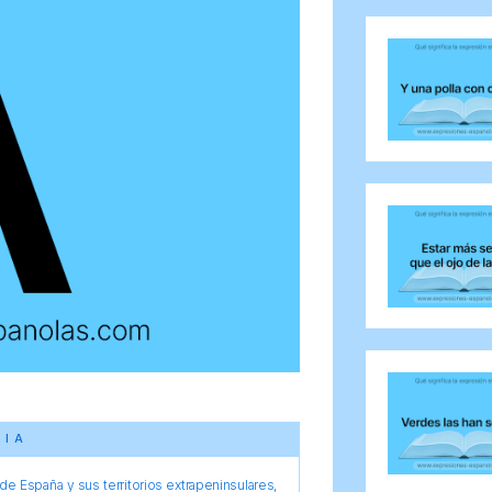
CIA
e España y sus territorios extrapeninsulares,