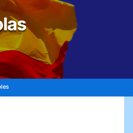
las
les