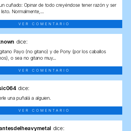
un cuñado: Opinar de todo creyéndose tener razón y ser
listo. Normalmente,...
VER COMENTARIO
known
dice:
gitano Payo (no gitano) y de Pony (por los caballos
os), o sea no gitano muy...
VER COMENTARIO
sic064
dice:
rle una puñalá a alguien.
VER COMENTARIO
antesdelheavymetal
dice: