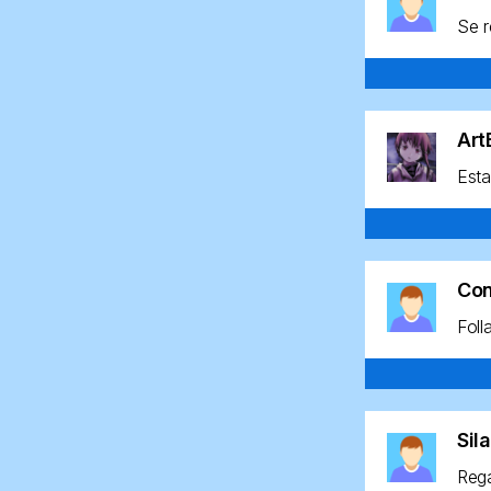
Se r
Ar
Esta
Co
Foll
Sil
Rega