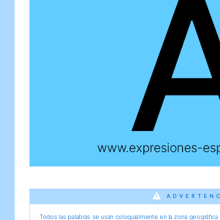
ADVERTEN
Todos las palabras se usan coloquialmente en la zona geográfica d