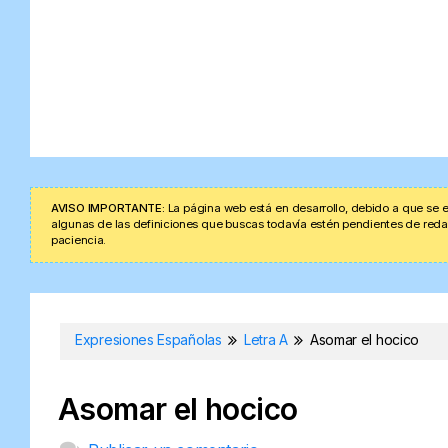
AVISO IMPORTANTE:
La página web está en desarrollo, debido a que se e
algunas de las definiciones que buscas todavía estén pendientes de redacta
paciencia.
Expresiones Españolas
Letra A
Asomar el hocico
Asomar el hocico