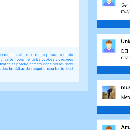
Ser 
muy 
Un
DEl 
okies
, si navegas en modo privado o modo
enan
 activar temporalmente las cookies y después
tomática es porque primero debe ser revisado
das las faltas de respeto, escribir todo el
mu
Mete
Am