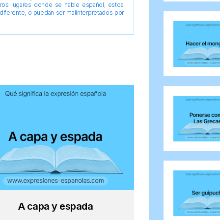
tros lugares donde se hable español, estos
diferente, o puedan ser malinterpretados por
A capa y espada