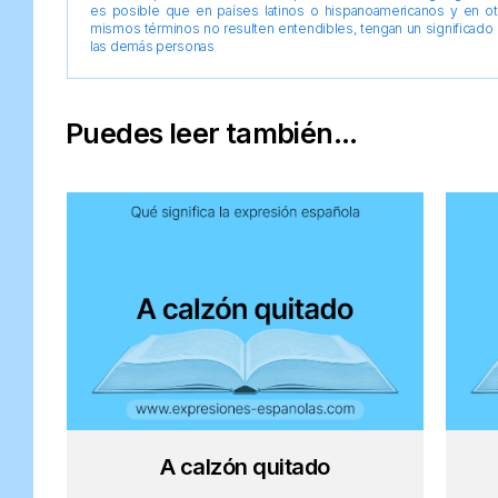
es posible que en países latinos o hispanoamericanos y en o
mismos términos no resulten entendibles, tengan un significado 
las demás personas
Puedes leer también...
A calzón quitado