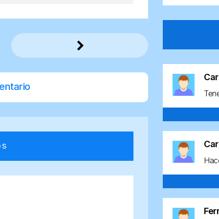
Car
entario
Ten
Car
os
Hace
Fe