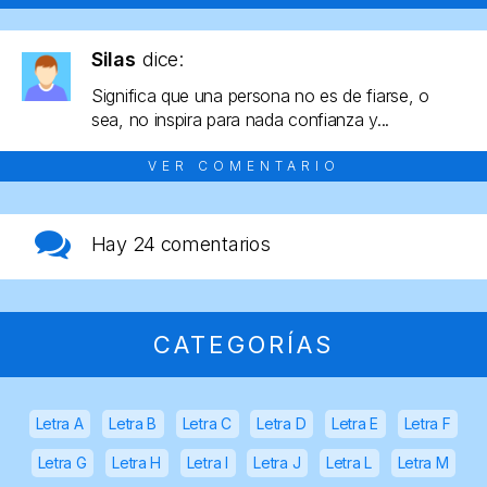
Silas
dice:
Significa que una persona no es de fiarse, o
sea, no inspira para nada confianza y...
VER COMENTARIO
Hay
24 comentarios
CATEGORÍAS
Letra A
Letra B
Letra C
Letra D
Letra E
Letra F
Letra G
Letra H
Letra I
Letra J
Letra L
Letra M