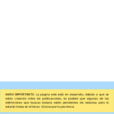
AVISO IMPORTANTE:
La página web está en desarrollo, debido a que se
están creando miles de publicaciones, es posible que algunas de las
definiciones que buscas todavía estén pendientes de redactar, pero lo
estarán todas en el futuro. Gracias por tu paciencia.