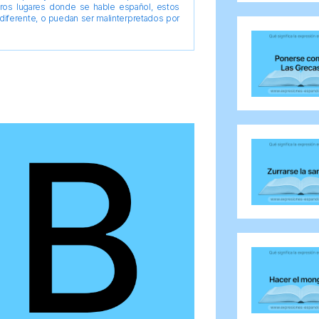
tros lugares donde se hable español, estos
diferente, o puedan ser malinterpretados por