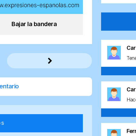
Bajar la bandera
Car
Ten
entario
Car
Hace
os
Fe