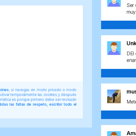
Ser 
muy 
Un
DEl 
enan
okies
, si navegas en modo privado o modo
mu
 activar temporalmente las cookies y después
tomática es porque primero debe ser revisado
Mete
das las faltas de respeto, escribir todo el
Am