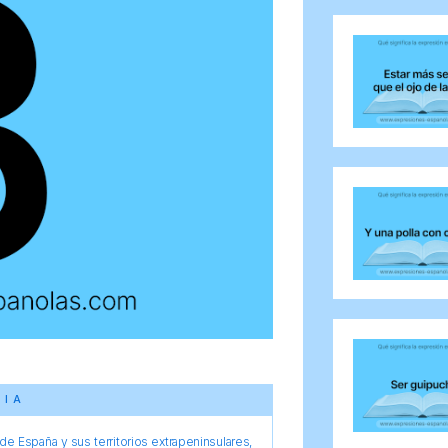
CIA
e España y sus territorios extrapeninsulares,