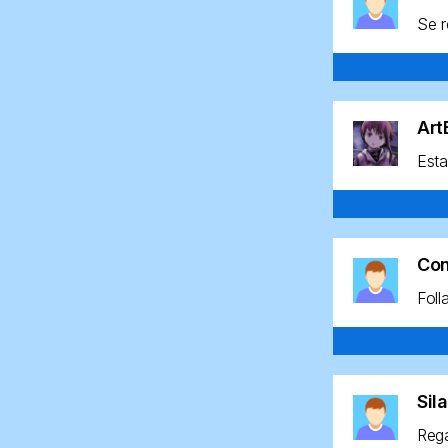
Se r
Ar
Esta
Co
Foll
Sil
Rega