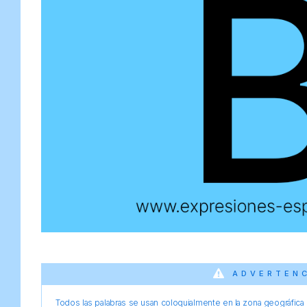
ADVERTEN
Todos las palabras se usan coloquialmente en la zona geográfica d