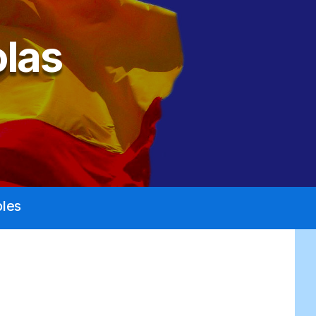
las
les