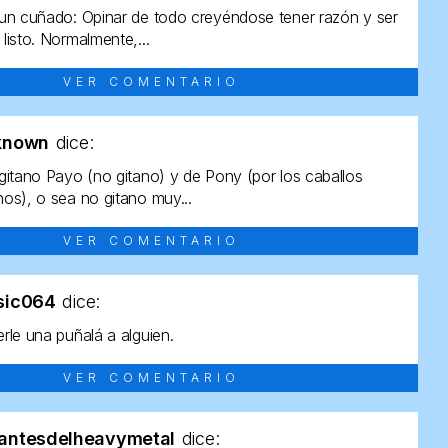
un cuñado: Opinar de todo creyéndose tener razón y ser
listo. Normalmente,...
VER COMENTARIO
known
dice:
gitano Payo (no gitano) y de Pony (por los caballos
os), o sea no gitano muy...
VER COMENTARIO
sic064
dice:
rle una puñalá a alguien.
VER COMENTARIO
antesdelheavymetal
dice: