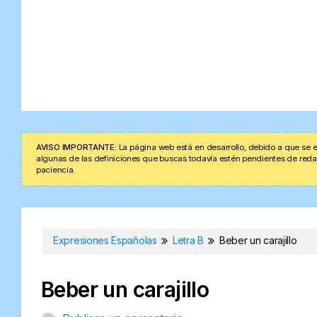
AVISO IMPORTANTE:
La página web está en desarrollo, debido a que se e
algunas de las definiciones que buscas todavía estén pendientes de redacta
paciencia.
Expresiones Españolas
Letra B
Beber un carajillo
Beber un carajillo