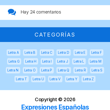
Hay
24 comentarios
CATEGORÍAS
Letra A
Letra B
Letra C
Letra D
Letra E
Letra F
Letra G
Letra H
Letra I
Letra J
Letra L
Letra M
Letra N
Letra O
Letra P
Letra Q
Letra R
Letra S
Letra T
Letra U
Letra V
Letra Y
Letra Z
Copyright ©
2026
Expresiones Españolas