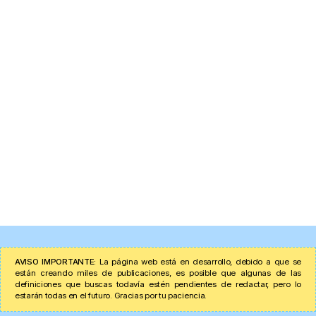
AVISO IMPORTANTE:
La página web está en desarrollo, debido a que se
están creando miles de publicaciones, es posible que algunas de las
definiciones que buscas todavía estén pendientes de redactar, pero lo
estarán todas en el futuro. Gracias por tu paciencia.