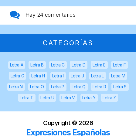
Hay
24 comentarios
CATEGORÍAS
Letra A
Letra B
Letra C
Letra D
Letra E
Letra F
Letra G
Letra H
Letra I
Letra J
Letra L
Letra M
Letra N
Letra O
Letra P
Letra Q
Letra R
Letra S
Letra T
Letra U
Letra V
Letra Y
Letra Z
Copyright ©
2026
Expresiones Españolas