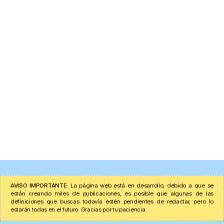
AVISO IMPORTANTE:
La página web está en desarrollo, debido a que se
están creando miles de publicaciones, es posible que algunas de las
definiciones que buscas todavía estén pendientes de redactar, pero lo
estarán todas en el futuro. Gracias por tu paciencia.