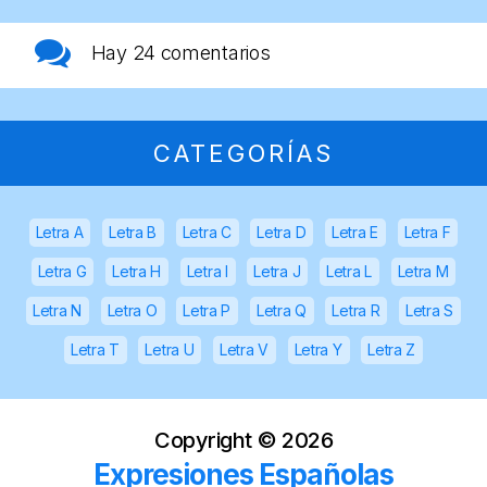
Hay
24 comentarios
CATEGORÍAS
Letra A
Letra B
Letra C
Letra D
Letra E
Letra F
Letra G
Letra H
Letra I
Letra J
Letra L
Letra M
Letra N
Letra O
Letra P
Letra Q
Letra R
Letra S
Letra T
Letra U
Letra V
Letra Y
Letra Z
Copyright ©
2026
Expresiones Españolas