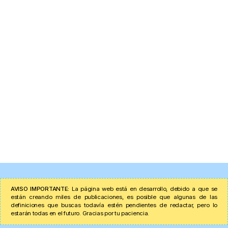
AVISO IMPORTANTE:
La página web está en desarrollo, debido a que se
están creando miles de publicaciones, es posible que algunas de las
definiciones que buscas todavía estén pendientes de redactar, pero lo
estarán todas en el futuro. Gracias por tu paciencia.