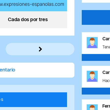
Cada dos por tres
Car
Ten
entario
Car
Hace
os
Fe