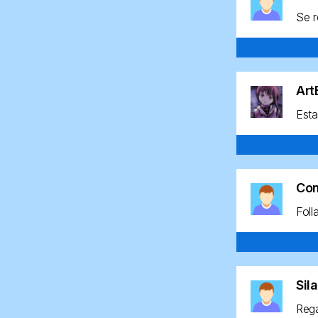
Se r
Ar
Esta
Co
Foll
Sil
Rega