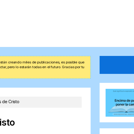
stán creando miles de publicaciones, es posible que
r, pero lo estarán todas en el futuro. Gracias por tu
 de Cristo
isto