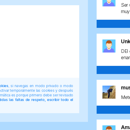
Ser 
muy 
Un
DEl 
enan
okies
, si navegas en modo privado o modo
mu
 activar temporalmente las cookies y después
tomática es porque primero debe ser revisado
Mete
das las faltas de respeto, escribir todo el
Am