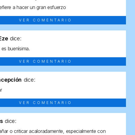
efiere a hacer un gran esfuerzo
VER COMENTARIO
tEze
dice:
 es buenísima.
VER COMENTARIO
ncepción
dice:
ar
VER COMENTARIO
as
dice:
ñar o criticar acaloradamente, especialmente con