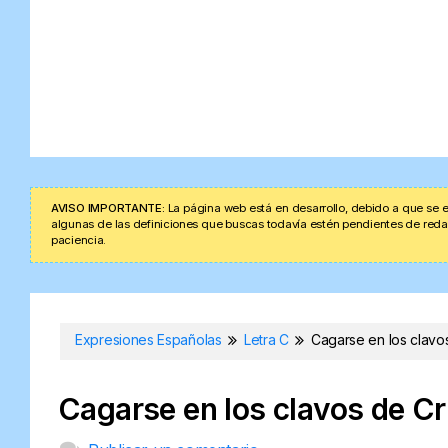
AVISO IMPORTANTE:
La página web está en desarrollo, debido a que se e
algunas de las definiciones que buscas todavía estén pendientes de redacta
paciencia.
Expresiones Españolas
Letra C
Cagarse en los clavos
Cagarse en los clavos de Cr