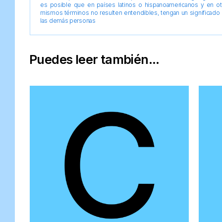
es posible que en países latinos o hispanoamericanos y en o
mismos términos no resulten entendibles, tengan un significado 
las demás personas
Puedes leer también...