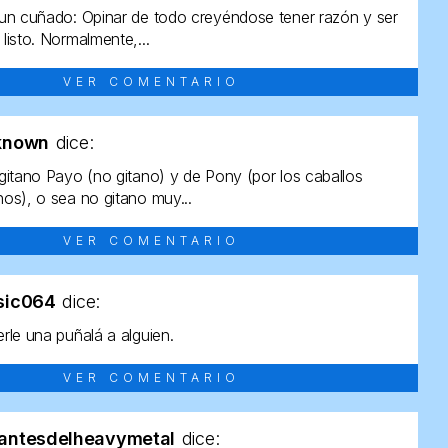
un cuñado: Opinar de todo creyéndose tener razón y ser
listo. Normalmente,...
VER COMENTARIO
known
dice:
gitano Payo (no gitano) y de Pony (por los caballos
os), o sea no gitano muy...
VER COMENTARIO
sic064
dice:
rle una puñalá a alguien.
VER COMENTARIO
antesdelheavymetal
dice: