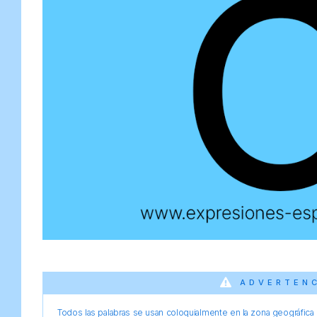
ADVERTEN
Todos las palabras se usan coloquialmente en la zona geográfica d