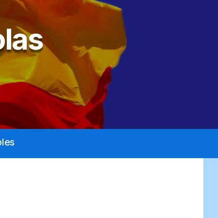
las
les