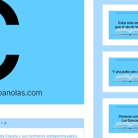
CIA
e España y sus territorios extrapeninsulares,