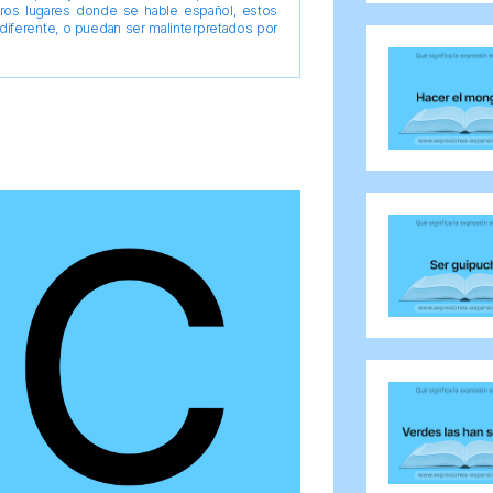
tros lugares donde se hable español, estos
diferente, o puedan ser malinterpretados por