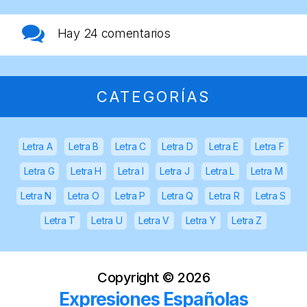
Hay
24 comentarios
CATEGORÍAS
Letra A
Letra B
Letra C
Letra D
Letra E
Letra F
Letra G
Letra H
Letra I
Letra J
Letra L
Letra M
Letra N
Letra O
Letra P
Letra Q
Letra R
Letra S
Letra T
Letra U
Letra V
Letra Y
Letra Z
Copyright ©
2026
Expresiones Españolas