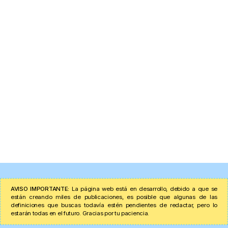
AVISO IMPORTANTE:
La página web está en desarrollo, debido a que se
están creando miles de publicaciones, es posible que algunas de las
definiciones que buscas todavía estén pendientes de redactar, pero lo
estarán todas en el futuro. Gracias por tu paciencia.