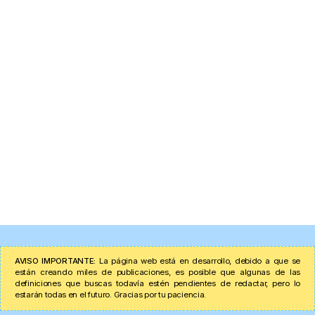
AVISO IMPORTANTE:
La página web está en desarrollo, debido a que se
están creando miles de publicaciones, es posible que algunas de las
definiciones que buscas todavía estén pendientes de redactar, pero lo
estarán todas en el futuro. Gracias por tu paciencia.