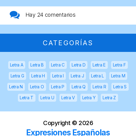
Hay
24 comentarios
CATEGORÍAS
Letra A
Letra B
Letra C
Letra D
Letra E
Letra F
Letra G
Letra H
Letra I
Letra J
Letra L
Letra M
Letra N
Letra O
Letra P
Letra Q
Letra R
Letra S
Letra T
Letra U
Letra V
Letra Y
Letra Z
Copyright ©
2026
Expresiones Españolas