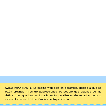
AVISO IMPORTANTE:
La página web está en desarrollo, debido a que se
están creando miles de publicaciones, es posible que algunas de las
definiciones que buscas todavía estén pendientes de redactar, pero lo
estarán todas en el futuro. Gracias por tu paciencia.