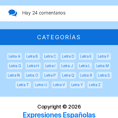
Hay
24 comentarios
CATEGORÍAS
Letra A
Letra B
Letra C
Letra D
Letra E
Letra F
Letra G
Letra H
Letra I
Letra J
Letra L
Letra M
Letra N
Letra O
Letra P
Letra Q
Letra R
Letra S
Letra T
Letra U
Letra V
Letra Y
Letra Z
Copyright ©
2026
Expresiones Españolas