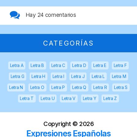
Hay
24 comentarios
CATEGORÍAS
Letra A
Letra B
Letra C
Letra D
Letra E
Letra F
Letra G
Letra H
Letra I
Letra J
Letra L
Letra M
Letra N
Letra O
Letra P
Letra Q
Letra R
Letra S
Letra T
Letra U
Letra V
Letra Y
Letra Z
Copyright ©
2026
Expresiones Españolas