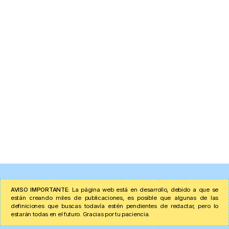
AVISO IMPORTANTE:
La página web está en desarrollo, debido a que se
están creando miles de publicaciones, es posible que algunas de las
definiciones que buscas todavía estén pendientes de redactar, pero lo
estarán todas en el futuro. Gracias por tu paciencia.