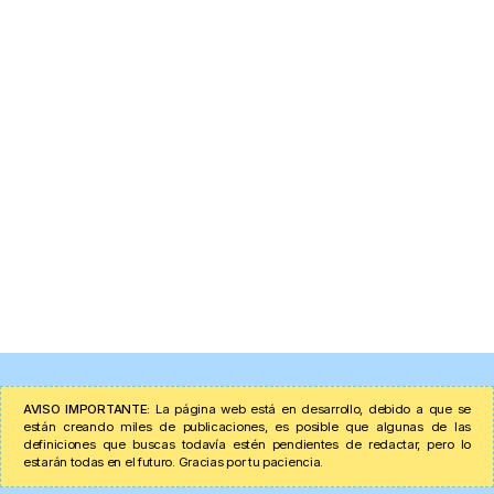
AVISO IMPORTANTE:
La página web está en desarrollo, debido a que se
están creando miles de publicaciones, es posible que algunas de las
definiciones que buscas todavía estén pendientes de redactar, pero lo
estarán todas en el futuro. Gracias por tu paciencia.