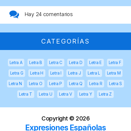
Hay
24 comentarios
CATEGORÍAS
Letra A
Letra B
Letra C
Letra D
Letra E
Letra F
Letra G
Letra H
Letra I
Letra J
Letra L
Letra M
Letra N
Letra O
Letra P
Letra Q
Letra R
Letra S
Letra T
Letra U
Letra V
Letra Y
Letra Z
Copyright ©
2026
Expresiones Españolas