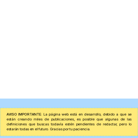
AVISO IMPORTANTE:
La página web está en desarrollo, debido a que se
están creando miles de publicaciones, es posible que algunas de las
definiciones que buscas todavía estén pendientes de redactar, pero lo
estarán todas en el futuro. Gracias por tu paciencia.