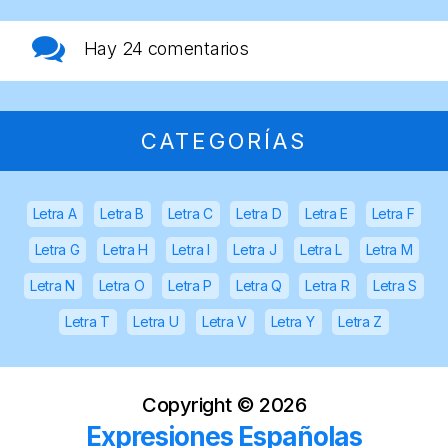
Hay
24 comentarios
CATEGORÍAS
Letra A
Letra B
Letra C
Letra D
Letra E
Letra F
Letra G
Letra H
Letra I
Letra J
Letra L
Letra M
Letra N
Letra O
Letra P
Letra Q
Letra R
Letra S
Letra T
Letra U
Letra V
Letra Y
Letra Z
Copyright ©
2026
Expresiones Españolas