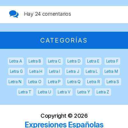
Hay
24 comentarios
CATEGORÍAS
Letra A
Letra B
Letra C
Letra D
Letra E
Letra F
Letra G
Letra H
Letra I
Letra J
Letra L
Letra M
Letra N
Letra O
Letra P
Letra Q
Letra R
Letra S
Letra T
Letra U
Letra V
Letra Y
Letra Z
Copyright ©
2026
Expresiones Españolas