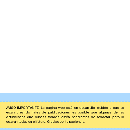
AVISO IMPORTANTE:
La página web está en desarrollo, debido a que se
están creando miles de publicaciones, es posible que algunas de las
definiciones que buscas todavía estén pendientes de redactar, pero lo
estarán todas en el futuro. Gracias por tu paciencia.