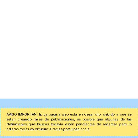
AVISO IMPORTANTE:
La página web está en desarrollo, debido a que se
están creando miles de publicaciones, es posible que algunas de las
definiciones que buscas todavía estén pendientes de redactar, pero lo
estarán todas en el futuro. Gracias por tu paciencia.