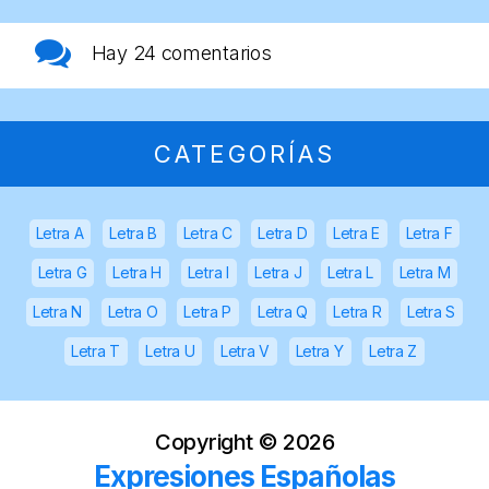
Hay
24 comentarios
CATEGORÍAS
Letra A
Letra B
Letra C
Letra D
Letra E
Letra F
Letra G
Letra H
Letra I
Letra J
Letra L
Letra M
Letra N
Letra O
Letra P
Letra Q
Letra R
Letra S
Letra T
Letra U
Letra V
Letra Y
Letra Z
Copyright ©
2026
Expresiones Españolas