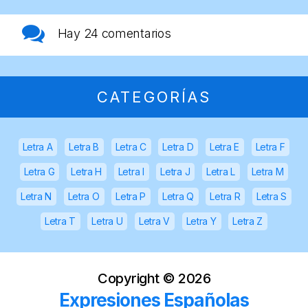
Hay
24 comentarios
CATEGORÍAS
Letra A
Letra B
Letra C
Letra D
Letra E
Letra F
Letra G
Letra H
Letra I
Letra J
Letra L
Letra M
Letra N
Letra O
Letra P
Letra Q
Letra R
Letra S
Letra T
Letra U
Letra V
Letra Y
Letra Z
Copyright ©
2026
Expresiones Españolas