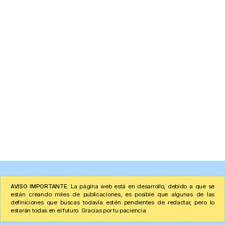
AVISO IMPORTANTE:
La página web está en desarrollo, debido a que se
están creando miles de publicaciones, es posible que algunas de las
definiciones que buscas todavía estén pendientes de redactar, pero lo
estarán todas en el futuro. Gracias por tu paciencia.