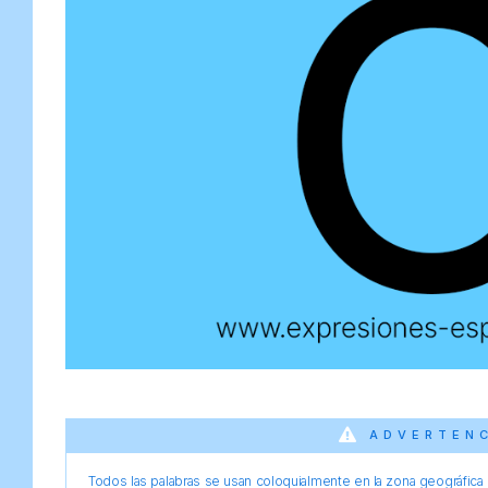
ADVERTEN
Todos las palabras se usan coloquialmente en la zona geográfica d