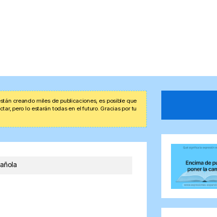
stán creando miles de publicaciones, es posible que
r, pero lo estarán todas en el futuro. Gracias por tu
pañola