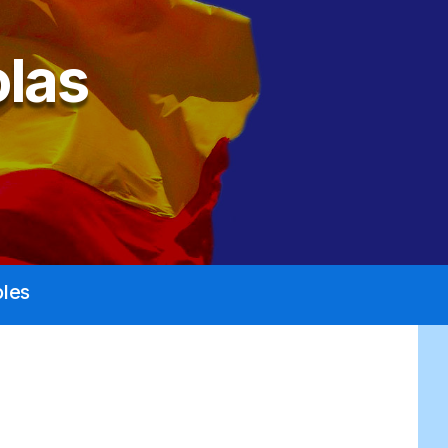
las
les