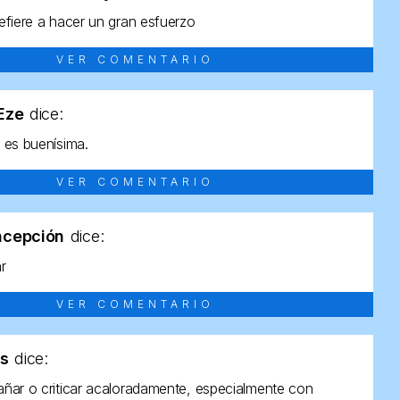
efiere a hacer un gran esfuerzo
VER COMENTARIO
tEze
dice:
 es buenísima.
VER COMENTARIO
ncepción
dice:
ar
VER COMENTARIO
as
dice:
ñar o criticar acaloradamente, especialmente con