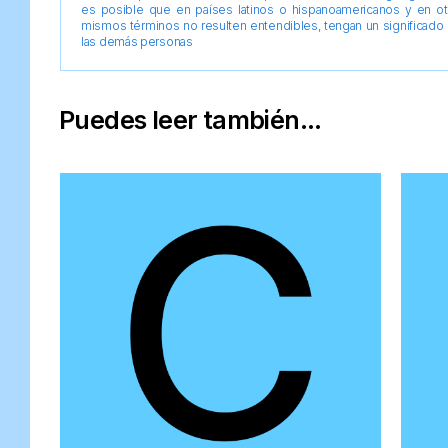
es posible que en países latinos o hispanoamericanos y en o
mismos términos no resulten entendibles, tengan un significado 
las demás personas
Puedes leer también...