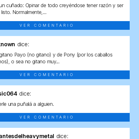
un cuñado: Opinar de todo creyéndose tener razón y ser
listo. Normalmente,...
VER COMENTARIO
known
dice:
gitano Payo (no gitano) y de Pony (por los caballos
os), o sea no gitano muy...
VER COMENTARIO
sic064
dice:
rle una puñalá a alguien.
VER COMENTARIO
antesdelheavymetal
dice: