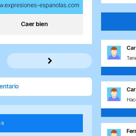
Caer bien
Car
Ten
entario
Car
Hace
os
Fe