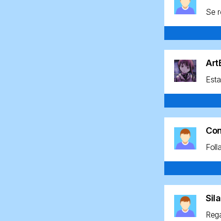
Se r
Ar
Esta
Co
Foll
Sil
Rega