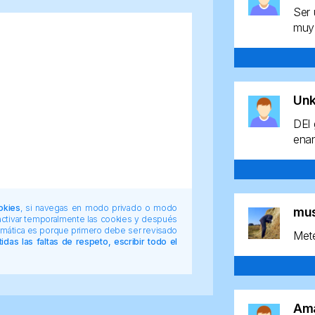
Ser 
muy 
Un
DEl 
enan
okies
, si navegas en modo privado o modo
mu
 activar temporalmente las cookies y después
tomática es porque primero debe ser revisado
Mete
das las faltas de respeto, escribir todo el
Am