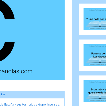
CIA
e España y sus territorios extrapeninsulares,