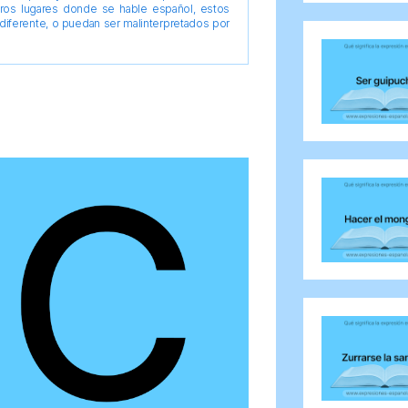
tros lugares donde se hable español, estos
diferente, o puedan ser malinterpretados por