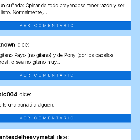
un cuñado: Opinar de todo creyéndose tener razón y ser
listo. Normalmente,...
VER COMENTARIO
known
dice:
gitano Payo (no gitano) y de Pony (por los caballos
os), o sea no gitano muy...
VER COMENTARIO
sic064
dice:
rle una puñalá a alguien.
VER COMENTARIO
antesdelheavymetal
dice: