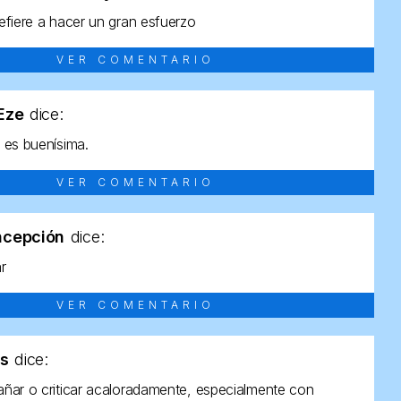
efiere a hacer un gran esfuerzo
VER COMENTARIO
tEze
dice:
 es buenísima.
VER COMENTARIO
ncepción
dice:
ar
VER COMENTARIO
as
dice:
ñar o criticar acaloradamente, especialmente con