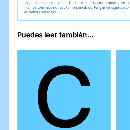
es posible que en países latinos o hispanoamericanos y en o
mismos términos no resulten entendibles, tengan un significado 
las demás personas
Puedes leer también...