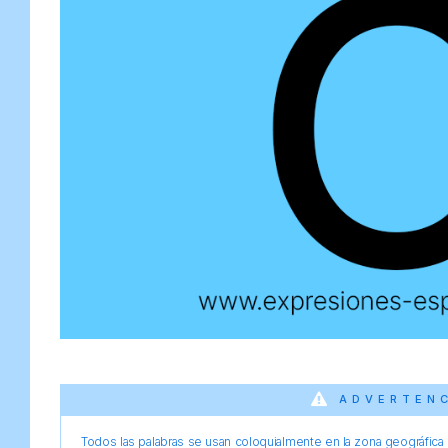
ADVERTEN
Todos las palabras se usan coloquialmente en la zona geográfica d