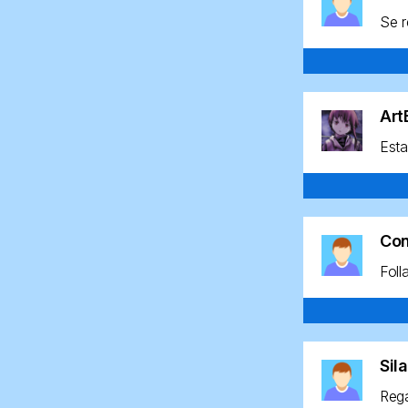
Se r
Ar
Esta
Co
Foll
Sil
Rega