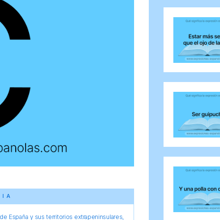
CIA
e España y sus territorios extrapeninsulares,