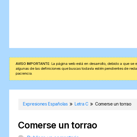
AVISO IMPORTANTE:
La página web está en desarrollo, debido a que se e
algunas de las definiciones que buscas todavía estén pendientes de redacta
paciencia.
Expresiones Españolas
Letra C
Comerse un torrao
Comerse un torrao