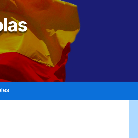
las
les