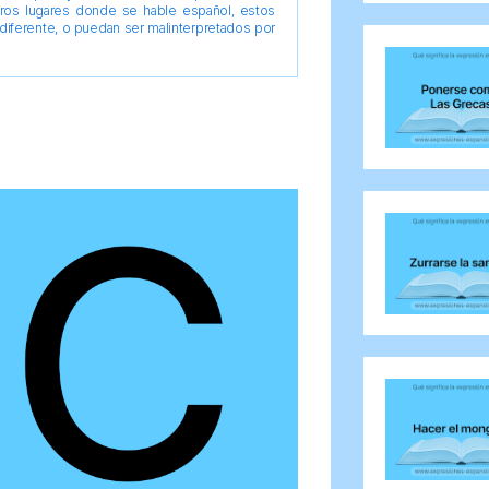
tros lugares donde se hable español, estos
diferente, o puedan ser malinterpretados por