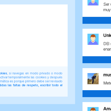
Ser 
muy 
Un
DEl 
enan
okies
, si navegas en modo privado o modo
mu
 activar temporalmente las cookies y después
tomática es porque primero debe ser revisado
Mete
das las faltas de respeto, escribir todo el
Am