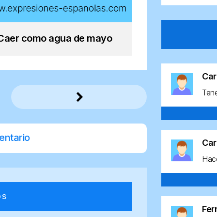
Caer como agua de mayo
Car
Ten
entario
Car
Hace
os
Fe