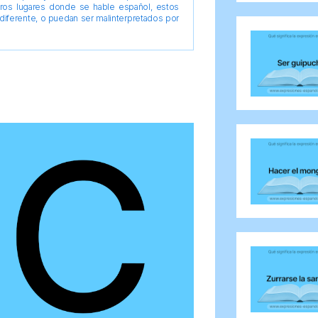
tros lugares donde se hable español, estos
diferente, o puedan ser malinterpretados por