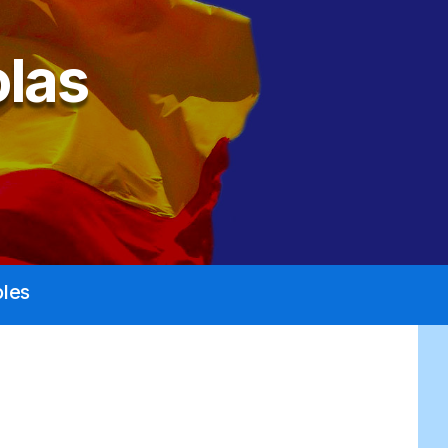
las
les