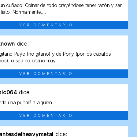
un cuñado: Opinar de todo creyéndose tener razón y ser
listo. Normalmente,...
VER COMENTARIO
known
dice:
gitano Payo (no gitano) y de Pony (por los caballos
os), o sea no gitano muy...
VER COMENTARIO
sic064
dice:
rle una puñalá a alguien.
VER COMENTARIO
antesdelheavymetal
dice: