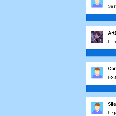
Se r
Ar
Esta
Co
Foll
Sil
Rega