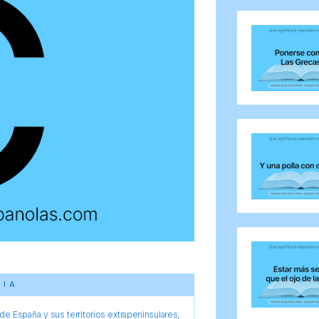
CIA
e España y sus territorios extrapeninsulares,