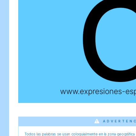
ADVERTEN
Todos las palabras se usan coloquialmente en la zona geográfica d