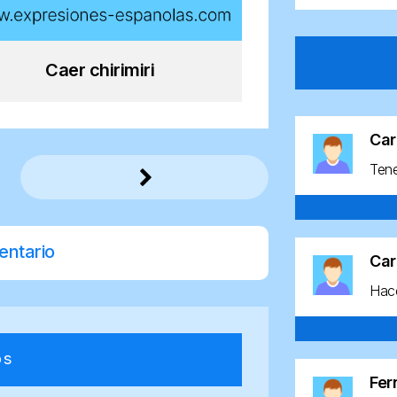
Caer chirimiri
Car
Ten
entario
Car
Hace
os
Fe