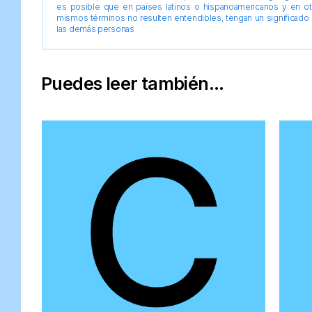
es posible que en países latinos o hispanoamericanos y en o
mismos términos no resulten entendibles, tengan un significado 
las demás personas
Puedes leer también...