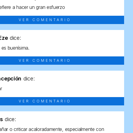
efiere a hacer un gran esfuerzo
VER COMENTARIO
tEze
dice:
 es buenísima.
VER COMENTARIO
ncepción
dice:
ar
VER COMENTARIO
as
dice:
ñar o criticar acaloradamente, especialmente con