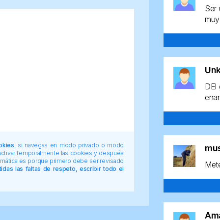
Ser 
muy 
Un
DEl 
enan
okies
, si navegas en modo privado o modo
mu
 activar temporalmente las cookies y después
tomática es porque primero debe ser revisado
Mete
das las faltas de respeto, escribir todo el
Am