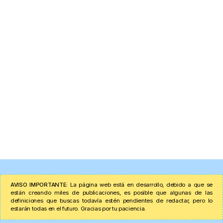
AVISO IMPORTANTE:
La página web está en desarrollo, debido a que se
están creando miles de publicaciones, es posible que algunas de las
definiciones que buscas todavía estén pendientes de redactar, pero lo
estarán todas en el futuro. Gracias por tu paciencia.