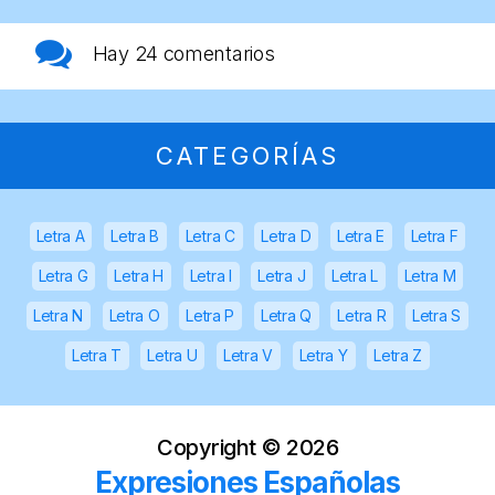
Hay
24 comentarios
CATEGORÍAS
Letra A
Letra B
Letra C
Letra D
Letra E
Letra F
Letra G
Letra H
Letra I
Letra J
Letra L
Letra M
Letra N
Letra O
Letra P
Letra Q
Letra R
Letra S
Letra T
Letra U
Letra V
Letra Y
Letra Z
Copyright ©
2026
Expresiones Españolas