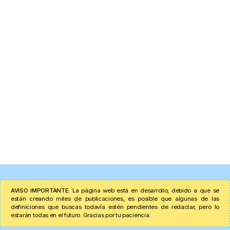
AVISO IMPORTANTE:
La página web está en desarrollo, debido a que se
están creando miles de publicaciones, es posible que algunas de las
definiciones que buscas todavía estén pendientes de redactar, pero lo
estarán todas en el futuro. Gracias por tu paciencia.