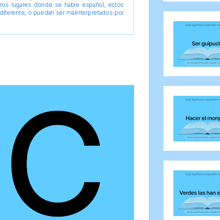
tros lugares donde se hable español, estos
diferente, o puedan ser malinterpretados por