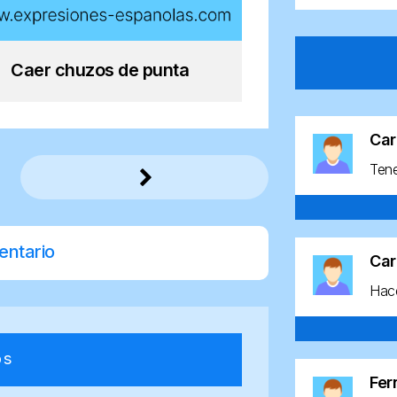
Caer chuzos de punta
Car
Ten
entario
Car
Hace
os
Fe