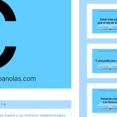
CIA
e España y sus territorios extrapeninsulares,