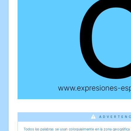
ADVERTEN
Todos las palabras se usan coloquialmente en la zona geográfica d