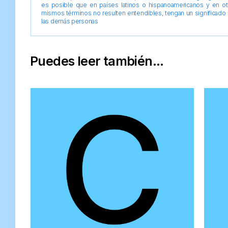
es posible que en países latinos o hispanoamericanos y en o
mismos términos no resulten entendibles, tengan un significado 
las demás personas
Puedes leer también...