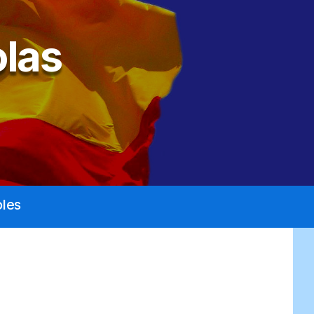
las
les