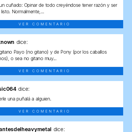
un cuñado: Opinar de todo creyéndose tener razón y ser
listo. Normalmente,...
VER COMENTARIO
known
dice:
gitano Payo (no gitano) y de Pony (por los caballos
os), o sea no gitano muy...
VER COMENTARIO
sic064
dice:
rle una puñalá a alguien.
VER COMENTARIO
antesdelheavymetal
dice: