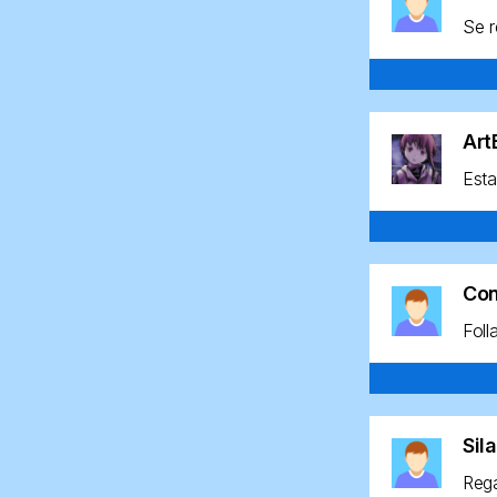
Se r
Ar
Esta
Co
Foll
Sil
Rega