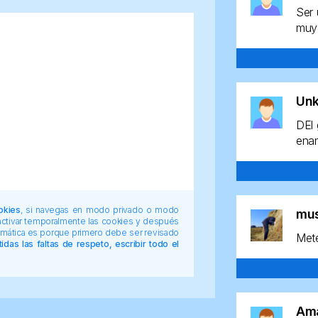
Ser 
muy 
Un
DEl 
enan
okies
, si navegas en modo privado o modo
mu
 activar temporalmente las cookies y después
tomática es porque primero debe ser revisado
Mete
das las faltas de respeto, escribir todo el
Am