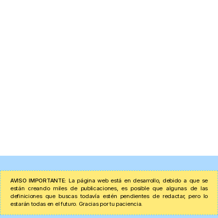
AVISO IMPORTANTE:
La página web está en desarrollo, debido a que se
están creando miles de publicaciones, es posible que algunas de las
definiciones que buscas todavía estén pendientes de redactar, pero lo
estarán todas en el futuro. Gracias por tu paciencia.