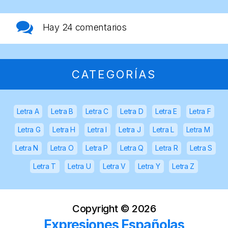
Hay
24 comentarios
CATEGORÍAS
Letra A
Letra B
Letra C
Letra D
Letra E
Letra F
Letra G
Letra H
Letra I
Letra J
Letra L
Letra M
Letra N
Letra O
Letra P
Letra Q
Letra R
Letra S
Letra T
Letra U
Letra V
Letra Y
Letra Z
Copyright ©
2026
Expresiones Españolas