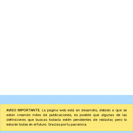
AVISO IMPORTANTE:
La página web está en desarrollo, debido a que se
están creando miles de publicaciones, es posible que algunas de las
definiciones que buscas todavía estén pendientes de redactar, pero lo
estarán todas en el futuro. Gracias por tu paciencia.