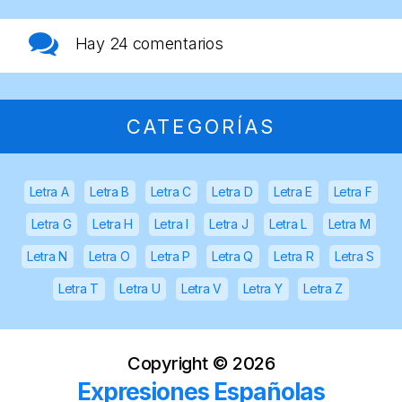
Hay
24 comentarios
CATEGORÍAS
Letra A
Letra B
Letra C
Letra D
Letra E
Letra F
Letra G
Letra H
Letra I
Letra J
Letra L
Letra M
Letra N
Letra O
Letra P
Letra Q
Letra R
Letra S
Letra T
Letra U
Letra V
Letra Y
Letra Z
Copyright ©
2026
Expresiones Españolas