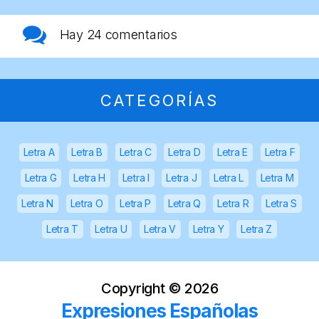
Hay
24 comentarios
CATEGORÍAS
Letra A
Letra B
Letra C
Letra D
Letra E
Letra F
Letra G
Letra H
Letra I
Letra J
Letra L
Letra M
Letra N
Letra O
Letra P
Letra Q
Letra R
Letra S
Letra T
Letra U
Letra V
Letra Y
Letra Z
Copyright ©
2026
Expresiones Españolas