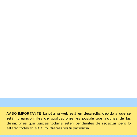
AVISO IMPORTANTE:
La página web está en desarrollo, debido a que se
están creando miles de publicaciones, es posible que algunas de las
definiciones que buscas todavía estén pendientes de redactar, pero lo
estarán todas en el futuro. Gracias por tu paciencia.