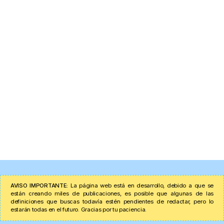
AVISO IMPORTANTE:
La página web está en desarrollo, debido a que se
están creando miles de publicaciones, es posible que algunas de las
definiciones que buscas todavía estén pendientes de redactar, pero lo
estarán todas en el futuro. Gracias por tu paciencia.