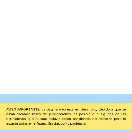
AVISO IMPORTANTE:
La página web está en desarrollo, debido a que se
están creando miles de publicaciones, es posible que algunas de las
definiciones que buscas todavía estén pendientes de redactar, pero lo
estarán todas en el futuro. Gracias por tu paciencia.