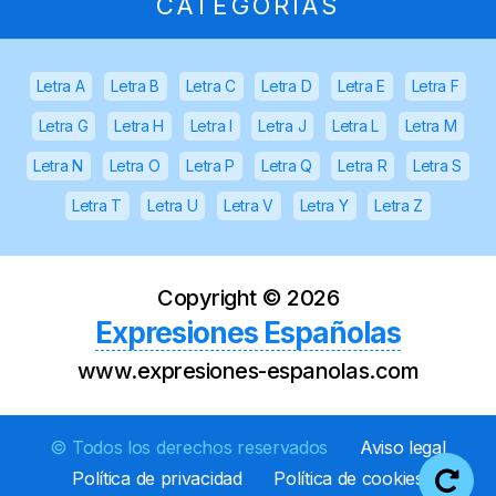
CATEGORÍAS
Letra A
Letra B
Letra C
Letra D
Letra E
Letra F
Letra G
Letra H
Letra I
Letra J
Letra L
Letra M
Letra N
Letra O
Letra P
Letra Q
Letra R
Letra S
Letra T
Letra U
Letra V
Letra Y
Letra Z
Copyright ©
2026
Expresiones Españolas
www.expresiones-espanolas.com
© Todos los derechos reservados
Aviso legal
Política de privacidad
Política de cookies