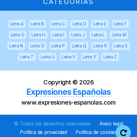
CATEGORÍAS
Letra A
Letra B
Letra C
Letra D
Letra E
Letra F
Letra G
Letra H
Letra I
Letra J
Letra L
Letra M
Letra N
Letra O
Letra P
Letra Q
Letra R
Letra S
Letra T
Letra U
Letra V
Letra Y
Letra Z
Copyright ©
2026
Expresiones Españolas
www.expresiones-espanolas.com
© Todos los derechos reservados
Aviso legal
Política de privacidad
Política de cookies