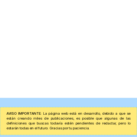
AVISO IMPORTANTE:
La página web está en desarrollo, debido a que se
están creando miles de publicaciones, es posible que algunas de las
definiciones que buscas todavía estén pendientes de redactar, pero lo
estarán todas en el futuro. Gracias por tu paciencia.