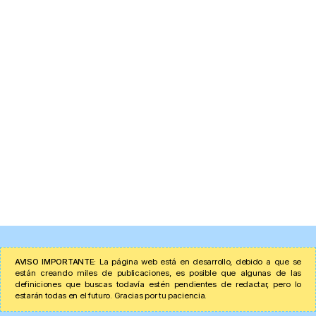
AVISO IMPORTANTE:
La página web está en desarrollo, debido a que se
están creando miles de publicaciones, es posible que algunas de las
definiciones que buscas todavía estén pendientes de redactar, pero lo
estarán todas en el futuro. Gracias por tu paciencia.