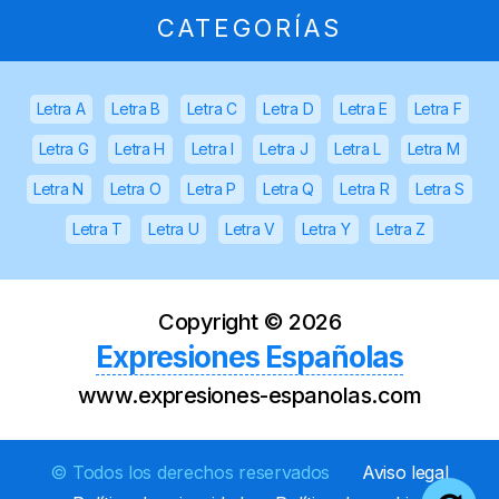
CATEGORÍAS
Letra A
Letra B
Letra C
Letra D
Letra E
Letra F
Letra G
Letra H
Letra I
Letra J
Letra L
Letra M
Letra N
Letra O
Letra P
Letra Q
Letra R
Letra S
Letra T
Letra U
Letra V
Letra Y
Letra Z
Copyright ©
2026
Expresiones Españolas
www.expresiones-espanolas.com
© Todos los derechos reservados
Aviso legal