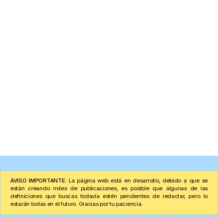
AVISO IMPORTANTE:
La página web está en desarrollo, debido a que se
están creando miles de publicaciones, es posible que algunas de las
definiciones que buscas todavía estén pendientes de redactar, pero lo
estarán todas en el futuro. Gracias por tu paciencia.