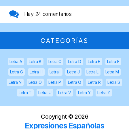
Hay
24 comentarios
CATEGORÍAS
Letra A
Letra B
Letra C
Letra D
Letra E
Letra F
Letra G
Letra H
Letra I
Letra J
Letra L
Letra M
Letra N
Letra O
Letra P
Letra Q
Letra R
Letra S
Letra T
Letra U
Letra V
Letra Y
Letra Z
Copyright ©
2026
Expresiones Españolas