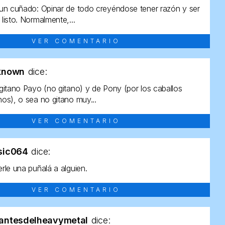
un cuñado: Opinar de todo creyéndose tener razón y ser
listo. Normalmente,...
VER COMENTARIO
known
dice:
gitano Payo (no gitano) y de Pony (por los caballos
os), o sea no gitano muy...
VER COMENTARIO
sic064
dice:
rle una puñalá a alguien.
VER COMENTARIO
antesdelheavymetal
dice: