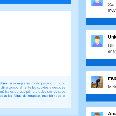
Ser 
muy 
Un
DEl 
enan
mu
okies
, si navegas en modo privado o modo
Mete
 activar temporalmente las cookies y después
tomática es porque primero debe ser revisado
das las faltas de respeto, escribir todo el
Am