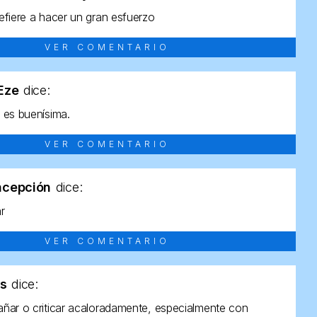
efiere a hacer un gran esfuerzo
VER COMENTARIO
tEze
dice:
 es buenísima.
VER COMENTARIO
ncepción
dice:
ar
VER COMENTARIO
as
dice:
ñar o criticar acaloradamente, especialmente con