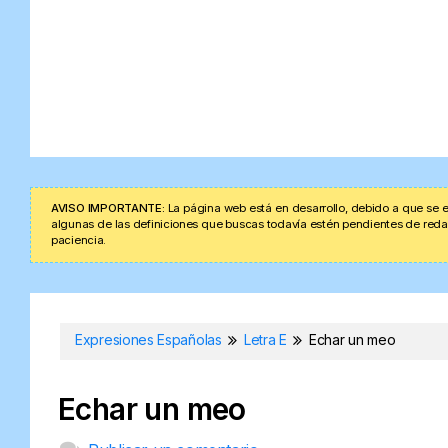
AVISO IMPORTANTE:
La página web está en desarrollo, debido a que se e
algunas de las definiciones que buscas todavía estén pendientes de redacta
paciencia.
Expresiones Españolas
Letra E
Echar un meo
Echar un meo