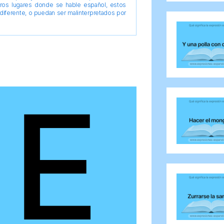
tros lugares donde se hable español, estos
diferente, o puedan ser malinterpretados por