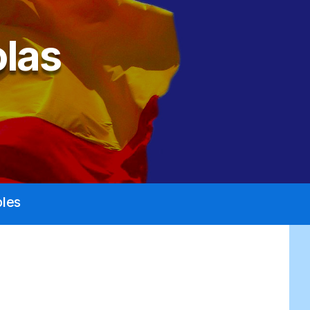
las
les