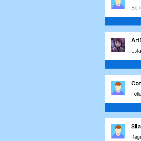
Se r
Ar
Esta
Co
Foll
Sil
Rega