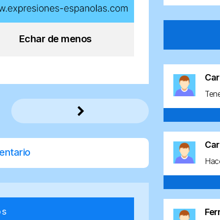
Echar de menos
Car
Ten
Car
entario
Hace
os
Fe