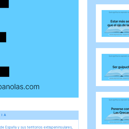
CIA
e España y sus territorios extrapeninsulares,