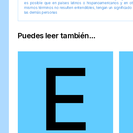
es posible que en países latinos o hispanoamericanos y en o
mismos términos no resulten entendibles, tengan un significado 
las demás personas
Puedes leer también...